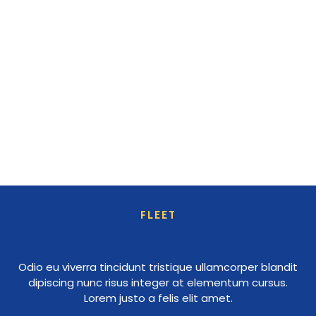
FLEET
Odio eu viverra tincidunt tristique ullamcorper blandit
dipiscing nunc risus integer at elementum cursus.
Lorem justo a felis elit amet.