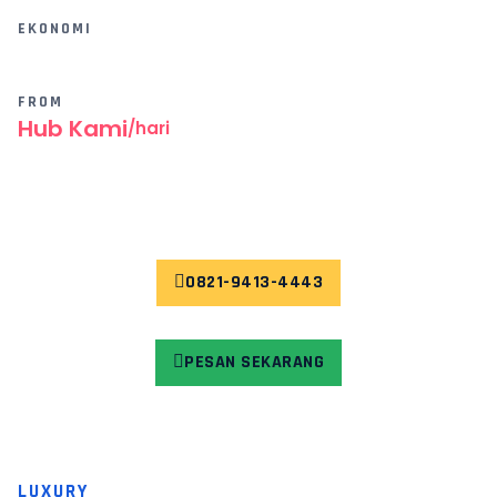
EKONOMI
FROM
Hub Kami
/hari
0821-9413-4443
PESAN SEKARANG
LUXURY